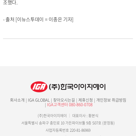
조했다.
- 출처 [이뉴스투데이 = 이종은 기자]
회사소개
IGA GLOBAL
찾아오시는길
제휴신청
개인정보 취급방침
IGA고객센터 080-860-0708
(주)한국아이지에이
｜
대표이사 : 황본식
서울특별시 송파구 충민로 10 가든파이브툴 9층 S07호 (문정동)
사업자등록번호 220-81-86969